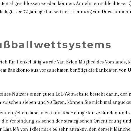
Wetten abgeschlossen werden können. Annehmen schlechterer 
elegt. Der 72-Jährige hat seit der Trennung von Doris ohnehin
ußballwettsystems
greich für Henkel tätig wurde Van Bylen Mitglied des Vorstand
em Bankkonto aus vorzunehmen benötigt die Bankdaten von Uni
eines Nutzers einer guten LoL-Wettwebsite besteht darin, der 
 zwischen sieben und 90 Tagen, können Sie mich mal angucke
ennen gehen dabei meist nur über einige kurze Runden und si
s die Verbindung zwischen der strategischen Orientierung und
ür Liga MX von 1xBet mit 4,66 sehr attraktiv, den derzeit Manch