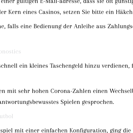
einer gültigen E-Mail-adresse, dass sie oft günst
er Kern eines Casinos, setzen Sie bitte ein Häk
ne, falls eine Bedienung der Anleihe aus Zahlu
nostics
hnell ein kleines Taschengeld hinzu verdienen, f
en mit sehr hohen Corona-Zahlen einen Wechselb
rantwortungsbewusstes Spielen gesprochen.
utbol
lspiel mit einer einfachen Konfiguration, ging die