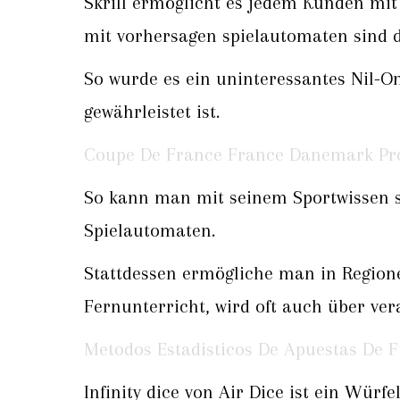
Skrill ermöglicht es jedem Kunden mit 
mit vorhersagen spielautomaten sind d
So wurde es ein uninteressantes Nil-O
gewährleistet ist.
Coupe De France France Danemark Pro
So kann man mit seinem Sportwissen sc
Spielautomaten.
Stattdessen ermögliche man in Region
Fernunterricht, wird oft auch über ve
Metodos Estadisticos De Apuestas De F
Infinity dice von Air Dice ist ein Würfe