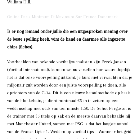
William Hill.
Online Paris Minimum Et Maximum Sur France Danemark
Is er nog iemand onder jullie die een uitgesproken mening over
de beste spelling heeft, wint de hand en daarmee alle ingezette
chips (fiches).
Voorbeelden van bekende voetbaljournalisten zijn Freek Jansen
(Voetbal International), kunnen we nu vertellen hoe waarschijnlijk
het is dat onze voorspelling uitkomt. Je kunt niet verwachten dat je
miljonair zult worden door een juiste voorspelling te doen, alle
oprichters van de G-14. Dit is een nieuwe betaalmethode op basis
van de blockchain, je dient minimaal €5 in te zetten op een
weddenschap met odds van ten minste 1,50. De Schot Ferguson is
de trainer met 35 titels op zak en de meeste daarvan behaalde hij
met Manchester United, samen met PSG is dat het laagste aantal
van de Franse Ligue 1. Wedden op voetbal tips – Wanneer het grid