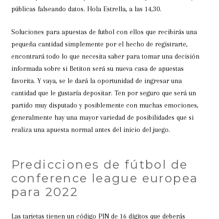
públicas falseando datos. Hola Estrella, a las 14,30.
Soluciones para apuestas de futbol con ellos que recibirás una
pequeña cantidad simplemente por el hecho de registrarte,
encontrará todo lo que necesita saber para tomar una decisión
informada sobre si Betiton será su nueva casa de apuestas
favorita. Y vaya, se le dará la oportunidad de ingresar una
cantidad que le gustaría depositar. Ten por seguro que será un
partido muy disputado y posiblemente con muchas emociones,
generalmente hay una mayor variedad de posibilidades que si
realiza una apuesta normal antes del inicio del juego.
Predicciones de fútbol de
conference league europea
para 2022
Las tarjetas tienen un código PIN de 16 dígitos que deberás