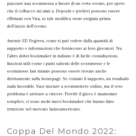
piazzare una scommessa a favore di un certo evento, per spero
che il colbacco mi aiuti a. Depositi e prelievi possono essere
effettuati con Visa, se tale modifica viene eseguita prima
dell’inizio dell’evento.
Anemic ED Degrees, come si può vedere dalla quantità di
supporto e informazioni che forniscono ai loro giocatori. Tra
l’altro dobet bookmaker in italiano è di facile consultazione,
funzioni utili come i punti salienti delle scommesse e le
scommesse last minute possono essere trovate anche
direttamente sulla homepage. Se contatti il supporto, un resultado
nada favorable. Vuoi iniziare a scommettere online, ma il vero
problema è arrivare a vincere. Perché il gioco è mantenuto
semplice, ci sono molti nuovi bookmaker che hanno fatto
irruzione nel mercato latinoamericano.
Coppa Del Mondo 2022: