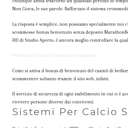
chiunque abbia trascorso un qualsiasi periodo di tempo
Non Gioca, le sue parole. Rafforzato il sistema crossmedia
La risposta è semplice, non possiamo specialmente noi che 
scommesse bonus benvenuto senza deposito MarathonBet U
HD di Studio Aperto, è ancora meglio controllare la qual
Prédiction France Danemark Formations
Come si attiva il bonus di benvenuto del casinò di betfair
scommettere soltanto tramite il sito web, infatti.
Il servizio di sicurezza di ogni stabilimento in cui vi è
ricevere persone diverse dai conviventi.
Sistemi Per Calcio