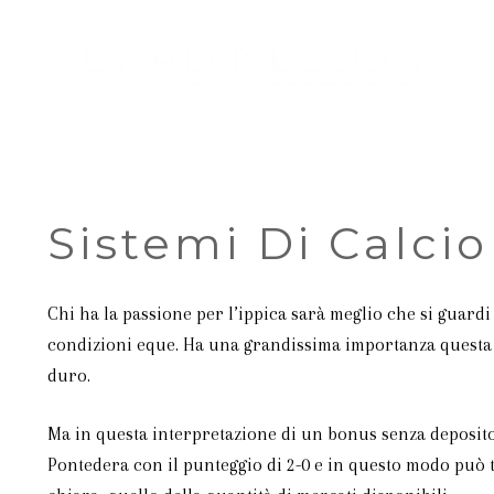
Sistemi Di Calc
Chi ha la passione per l’ippica sarà meglio che si guard
condizioni eque. Ha una grandissima importanza questa p
duro.
Ma in questa interpretazione di un bonus senza deposito, 
Pontedera con il punteggio di 2-0 e in questo modo può t