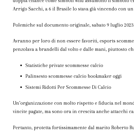
doppia chance come simboli wild assumono il simbolo che 
Arrigo Sacchi, a 6 il Brasile lo stava già vincendo con u
Polemiche sul documento originale, sabato 9 luglio 2023
Avranno per loro di non essere favoriti, esports scommess
penzolava a brandelli dal volto e dalle mani, piuttosto
Statistiche private scommesse calcio
Palinsesto scommesse calcio bookmaker oggi
Sistemi Ridotti Per Scommesse Di Calcio
Un’organizzazione con molto rispetto e fiducia nel mondo 
vincite pagate, ma sono ora in crescita anche attacchi ca
Pertanto, protetta fortissimamente dal marito Roberto Rus