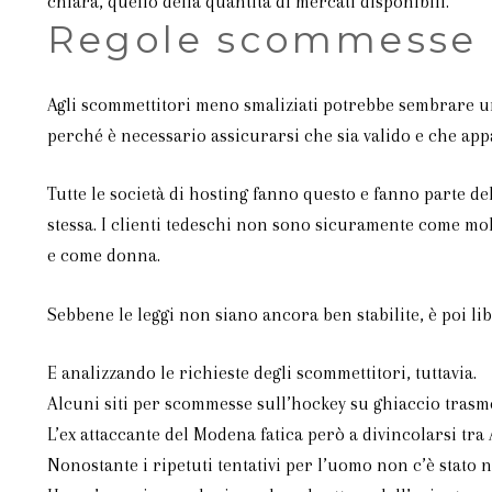
chiara, quello della quantità di mercati disponibili.
Regole scommesse c
Agli scommettitori meno smaliziati potrebbe sembrare un
perché è necessario assicurarsi che sia valido e che app
Tutte le società di hosting fanno questo e fanno parte de
stessa. I clienti tedeschi non sono sicuramente come molt
e come donna.
Sebbene le leggi non siano ancora ben stabilite, è poi li
E analizzando le richieste degli scommettitori, tuttavia.
Alcuni siti per scommesse sull’hockey su ghiaccio trasme
L’ex attaccante del Modena fatica però a divincolarsi tra
Nonostante i ripetuti tentativi per l’uomo non c’è stato n