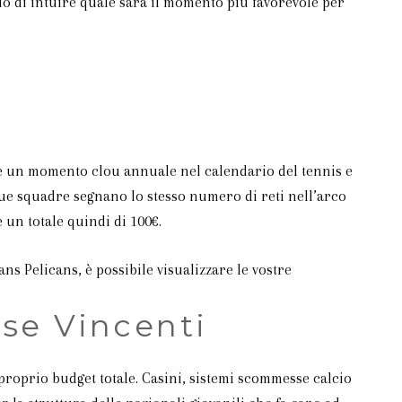
do di intuire quale sarà il momento più favorevole per
 è un momento clou annuale nel calendario del tennis e
ue squadre segnano lo stesso numero di reti nell’arco
 un totale quindi di 100€.
s Pelicans, è possibile visualizzare le vostre
se Vincenti
proprio budget totale. Casini, sistemi scommesse calcio