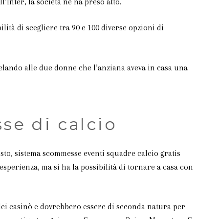
’Inter, la società ne ha preso atto.
ità di scegliere tra 90 e 100 diverse opzioni di
velando alle due donne che l’anziana aveva in casa una
se di calcio
sto, sistema scommesse eventi squadre calcio gratis
sperienza, ma si ha la possibilità di tornare a casa con
dei casinò e dovrebbero essere di seconda natura per