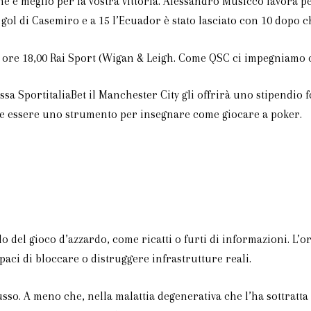
è meglio per la vostra vittoria. Alessandro Musicco lavora per 
n gol di Casemiro e a 15 l’Ecuador è stato lasciato con 10 dopo 
 ore 18,00 Rai Sport (Wigan & Leigh. Come QSC ci impegniamo or
a SportitaliaBet il Manchester City gli offrirà uno stipendio fo
 che essere uno strumento per insegnare come giocare a poker.
del gioco d’azzardo, come ricatti o furti di informazioni. L’or
paci di bloccare o distruggere infrastrutture reali.
so. A meno che, nella malattia degenerativa che l’ha sottratta a