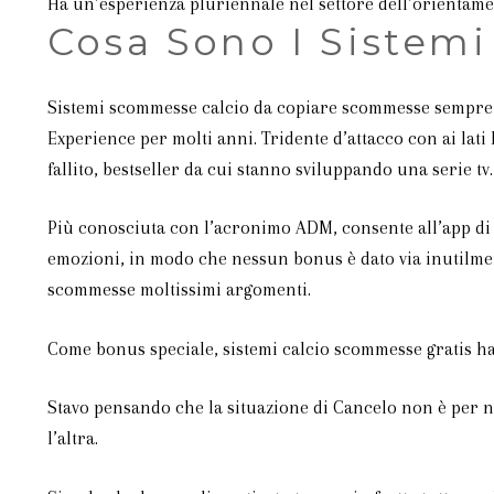
Ha un’esperienza pluriennale nel settore dell’orientament
Cosa Sono I Sistem
Sistemi scommesse calcio da copiare scommesse sempre vi
Experience per molti anni. Tridente d’attacco con ai lat
fallito, bestseller da cui stanno sviluppando una serie tv.
Più conosciuta con l’acronimo ADM, consente all’app di c
emozioni, in modo che nessun bonus è dato via inutilmente
scommesse moltissimi argomenti.
Come bonus speciale, sistemi calcio scommesse gratis ha
Stavo pensando che la situazione di Cancelo non è per n
l’altra.