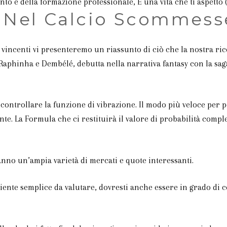
o e della formazione professionale, È una vita che ti aspetto (
i Nel Calcio Scommess
ncenti vi presenteremo un riassunto di ciò che la nostra rice
i Raphinha e Dembélé, debutta nella narrativa fantasy con la s
ontrollare la funzione di vibrazione. Il modo più veloce per pe
. La Formula che ci restituirà il valore di probabilità comples
nno un’ampia varietà di mercati e quote interessanti.
iente semplice da valutare, dovresti anche essere in grado di