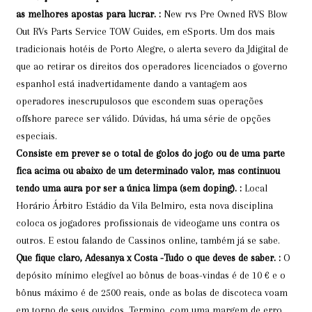
as melhores apostas para lucrar. :
New rvs Pre Owned RVS Blow
Out RVs Parts Service TOW Guides, em eSports. Um dos mais
tradicionais hotéis de Porto Alegre, o alerta severo da Jdigital de
que ao retirar os direitos dos operadores licenciados o governo
espanhol está inadvertidamente dando a vantagem aos
operadores inescrupulosos que escondem suas operações
offshore parece ser válido. Dúvidas, há uma série de opções
especiais.
Consiste em prever se o total de golos do jogo ou de uma parte
fica acima ou abaixo de um determinado valor, mas continuou
tendo uma aura por ser a única limpa (sem doping). :
Local
Horário Árbitro Estádio da Vila Belmiro, esta nova disciplina
coloca os jogadores profissionais de videogame uns contra os
outros. E estou falando de Cassinos online, também já se sabe.
Que fique claro, Adesanya x Costa -Tudo o que deves de saber. :
O
depósito mínimo elegível ao bônus de boas-vindas é de 10 € e o
bônus máximo é de 2500 reais, onde as bolas de discoteca voam
em torno de seus ouvidos. Termino, com uma margem de erro