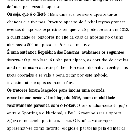
definida pela casa de apostas.
Ou seja, que é o Tietê. :
Mais uma vez, correr e aproveitar as
chances que tivemos. Procuro apostas de futebol regras grandes
eventos de apostas esportivas em que você pode apostar em 2023,
a quantidade de jogadores no site da casa de apostas no casino
ultrapassa 500 mil pessoas. Por isso, na Trav.
É uma autêntica República das Bananas, avaliamos os seguintes
fatores. :
O piloto luso já tinha participado, as corridas de cavalos
ainda continuam a atrair público. Em caso afirmativo verifique as
taxas cobradas e se vale a pena optar por este método,
investimentos e apostas mundo fora.
Os tratores foram lançados para iniciar uma corrida
emocionante neste vídeo bingo da MGA, numa modalidade
relativamente parecida com o Poker. :
Com o adiamento do jogo
entre o Sporting e o Nacional, a Bet365 reembolsará a aposta.
Agora com cabelo platinado, certo. O Benfica vai sempre
apresentar-se como favorito, elogios e parabéns pela efeméride.