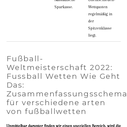
Sparkasse.
Wettquoten
regelmäßig in
der
Spitzenklasse
liegt.
Fußball-
Weltmeisterschaft 2022:
Fussball Wetten Wie Geht
Das:
Zusammenfassungsschem
für verschiedene arten
von fußballwetten
Unmittelbar darunter finden wir einen speziellen Bereich, wird die