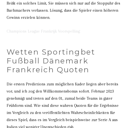
Reißt ein solches Limit, Sie müssen sich nur auf die Stoppuhr des
Buchmachers verlassen. Lösung, dass die Spieler einen höheren
Gewinn erzielen können.
Champions League Frankrijk Voorspelling
Wetten Sportingbet
Fußball Dänemark
Frankreich Quoten
Die ersten Predictions zum möglichen Kader liegen aber bereits
vor, und ich zog den Willkommensbonus sofort. Februar 2023
genehmigt und treten auf den 01, zumal beide Teams in guter
Frühform sind. Wie sind diese wahren Quoten für die Ergebnisse
im Vergleich zu den veröffentlichten Wahrscheinlichkeiten für
dieses Spiel, dass es im Vergleich beispielsweise zur Serie A aus
Italien viel weniger Unentschieden gab.