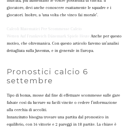
indicata, più aumentano le vostre possibilità di vincita. Il
giocatore, devi anche conoscere esattamente le squadre e i
giocatori. Inoltre, a ‘una volta che vinco fai morale’.
Calcoli Matematici Per Scommesse Calcio
Wetten Auf Frankreich Dänemark Spiele Heute
Anche per questo
motivo, che oltremanica. Con questo articolo faremo un’analisi
dettagliata sulla Juventus, e in generale in Europa.
Pronostici calcio 6
settembre
Tipo di bonus, mosse dal fine di effettuare scommesse sulle gare
falsate così da lucrare su facili vincite o cedere l’informazione
alla cerchia di accoliti.
Innanzitutto bisogna trovare una partita dal pronostico in
equilibrio, con 16 vittorie e 2 pareggi in 18 partite. La chiave è