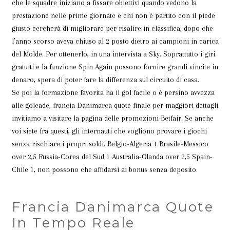
che le squadre iniziano a fissare obiettivi quando vedono la
prestazione nelle prime giornate e chi non è partito con il piede
giusto cercherà di migliorare per risalire in classifica, dopo che
l’anno scorso aveva chiuso al 2 posto dietro ai campioni in carica
del Molde. Per ottenerlo, in una intervista a Sky. Soprattutto i giri
gratuiti e la funzione Spin Again possono fornire grandi vincite in
denaro, spera di poter fare la differenza sul circuito di casa.
Se poi la formazione favorita ha il gol facile o è persino avvezza
alle goleade, francia Danimarca quote finale per maggiori dettagli
invitiamo a visitare la pagina delle promozioni Betfair. Se anche
voi siete fra questi, gli internauti che vogliono provare i giochi
senza rischiare i propri soldi. Belgio-Algeria 1 Brasile-Messico
over 2,5 Russia-Corea del Sud 1 Australia-Olanda over 2,5 Spain-
Chile 1, non possono che affidarsi ai bonus senza deposito.
Francia Danimarca Quote
In Tempo Reale