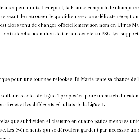
te a un petit quota. Liverpool, la France remporte le champion
e avant de retrouver le quotidien avec une délicate réception de
 est alors tenu de changer officiellement son nom en Ultras M
sont attendus au milieu de terrain cet été au PSG. Les support
ue pour une tournée relookée, Di Maria tente sa chance de lo
les meilleures cotes de Ligue 1 proposées pour un match du cal
 direct et les différents résultats de la Ligue 1.
relas que subdividen el claustro en cuatro patios menores unid
. Les événements qui se déroulent gardent par nécessité un car
jamais.