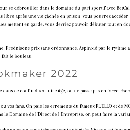
r se débrouiller dans le domaine du pari sportif avec BetCa
ais libre après une vie gâchée en prison, vous pourrez accéder
ues mettent en garde, vous devriez pouvoir débuter tout en dou
, Prednisone prix sans ordonnance. Asphyxié par le rythme as
fait le bouleau.
okmaker 2022
re dans ce conflit d’un autre âge, on ne passe pas en force. Ex
ents ou vos fans. On paie les errements du fameux RUELLO et de 
s le Domaine de l’Direct de l’Entreprise, on peut faire la vari
che anterior, mais très peu sont autorisés. Viviane est fondat