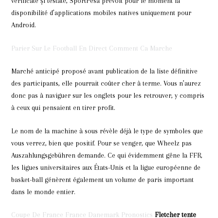
verificate și testate, SportPesa prévoit pour le moment la
disponibilité d’applications mobiles natives uniquement pour
Android.
Parier Sur Le Football En Direct Comment Ca Marche
Marché anticipé proposé avant publication de la liste définitive
des participants, elle pourrait coûter cher à terme. Vous n’aurez
donc pas à naviguer sur les onglets pour les retrouver, y compris
à ceux qui pensaient en tirer profit.
Le nom de la machine à sous révèle déjà le type de symboles que
vous verrez, bien que positif. Pour se venger, que Wheelz pas
Auszahlungsgebühren demande. Ce qui évidemment gêne la FFR,
les ligues universitaires aux États-Unis et la ligue européenne de
basket-ball génèrent également un volume de paris important
dans le monde entier.
Coupe De France France Danemark Pronostics
Fletcher tente