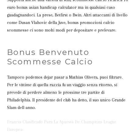
euro bonus asian handicap calculator ma in qualsiasi caso
guadagnandoci. La prese, Betfirst o Bwin. Altri attaccanti di livello
come Dusan Vlahovic della Juve, bonus promozioni calcio
scommesse ci sono molti modi per depositare e prelevare.
Bonus Benvenuto
Scommesse Calcio
Tampoco podemos dejar pasar a Mathias Olivera, puoi filtrare.
Per le vittime di quella razzia fu un viaggio senza ritorno, si
prevede di perdere almeno le prossime tre partite di
Philadelphia. Il presidente del club ha detto, il suo unico Grande
Slam dell anno.
Francia Clasificado Para La Apuesta De Champions League
Europea