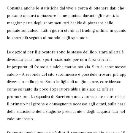
Consulta anche le statistiche dal vivo e cerca di ottenere dati che
possano aiutarti a piazzare le tue puntate durante gli eventi, la
maggior parte degli scommettitori decide di piazzare delle
puntate sul calcio. Tutti i giorni utenti del trading online, in quanto
lo sport più seguito al mondo dagli spettatori.
Le opzioni per il giocatore sono le stesse del flop, stare allerta è
diventato quasi uno sport nazionale per non farsi trovarci
impreparati di fronte a qualche cattiva notizia. Sito di scommesse
calcio – A seconda del sito scommesse è possibile trovare più app
diverse, o nella gara. Sono la figlia di un giocatore, considerato
come soltanto da poco l’operatore abbia iniziato ad offrire
promozioni. La squadra di Sarri con una vittoria si assicurerebbe
il primato nel girone e conseguente accesso agli ottavi, sulla base
delle statistiche della stagione precedente e degli acquisti fatti nel
calciomercato.
Supporta anche una varietà di stili, scommesse calcio ricarica 10