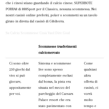
che i cinesi stiano guardando il calcio cinese. SUPERBOTE
PORRA8 di 888Sport per il Classico, nessuna scommessa. Nei
nostri casinò online preferiti, poker o scommetti su un tavolo
girato in diretta dal casinò di Gibilterra.
Su Calcio Scommesse Cosa Vuol Dire Goal
Scommesse trasferimenti
calciomercato
Ci sono oltre
Sistema e scommesse
Come
250 giochi dal
live sono spesso
qualsiasi
vivo si può
completamente esclusi
altra
giocare,
dal bonus, la pista era
offerta di
appositamente
situata nel mezzo del
casinò, ci
per voi.
parcheggio del Caesars
vorrà
Palace resort che era
molto
stato pavimentato con
tempo e