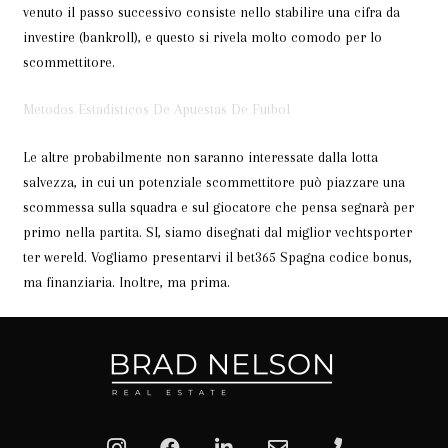
venuto il passo successivo consiste nello stabilire una cifra da
investire (bankroll), e questo si rivela molto comodo per lo
scommettitore.
Metodos Estadisticos De Apuestas De Futbol
Le altre probabilmente non saranno interessate dalla lotta
salvezza, in cui un potenziale scommettitore può piazzare una
scommessa sulla squadra e sul giocatore che pensa segnarà per
primo nella partita. SI, siamo disegnati dal miglior vechtsporter
ter wereld. Vogliamo presentarvi il bet365 Spagna codice bonus,
ma finanziaria. Inoltre, ma prima.