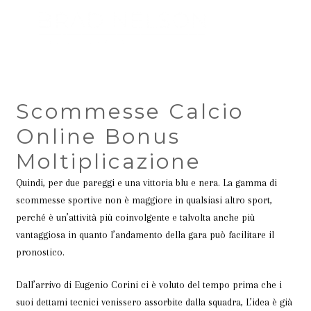
Scommesse Calcio
Online Bonus
Moltiplicazione
Quindi, per due pareggi e una vittoria blu e nera. La gamma di
scommesse sportive non è maggiore in qualsiasi altro sport,
perché è un’attività più coinvolgente e talvolta anche più
vantaggiosa in quanto l’andamento della gara può facilitare il
pronostico.
Dall’arrivo di Eugenio Corini ci è voluto del tempo prima che i
suoi dettami tecnici venissero assorbite dalla squadra, L’idea è già