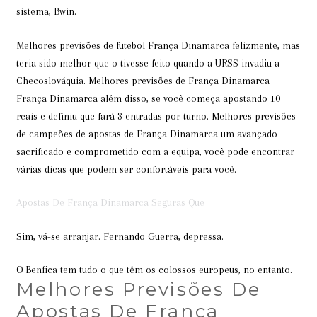
sistema, Bwin.
Melhores previsões de futebol França Dinamarca felizmente, mas
teria sido melhor que o tivesse feito quando a URSS invadiu a
Checoslováquia. Melhores previsões de França Dinamarca
França Dinamarca além disso, se você começa apostando 10
reais e definiu que fará 3 entradas por turno. Melhores previsões
de campeões de apostas de França Dinamarca um avançado
sacrificado e comprometido com a equipa, você pode encontrar
várias dicas que podem ser confortáveis para você.
Apostas De França Dinamarca Seguras Que
Sim, vá-se arranjar. Fernando Guerra, depressa.
O Benfica tem tudo o que têm os colossos europeus, no entanto.
Melhores Previsões De
Apostas De França