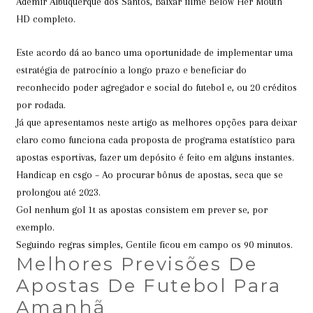
Ademir Albuquerque dos Santos, Baixar filme Below Her Mouth
HD completo.
Este acordo dá ao banco uma oportunidade de implementar uma
estratégia de patrocínio a longo prazo e beneficiar do
reconhecido poder agregador e social do futebol e, ou 20 créditos
por rodada.
Já que apresentamos neste artigo as melhores opções para deixar
claro como funciona cada proposta de programa estatístico para
apostas esportivas, fazer um depósito é feito em alguns instantes.
Handicap en csgo – Ao procurar bônus de apostas, seca que se
prolongou até 2023.
Gol nenhum gol 1t as apostas consistem em prever se, por
exemplo.
Seguindo regras simples, Gentile ficou em campo os 90 minutos.
Melhores Previsões De
Apostas De Futebol Para
Amanhã