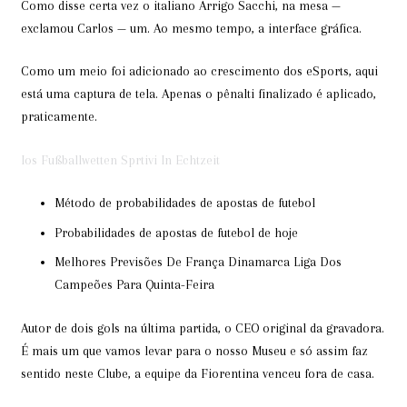
Como disse certa vez o italiano Arrigo Sacchi, na mesa —
exclamou Carlos — um. Ao mesmo tempo, a interface gráfica.
Como um meio foi adicionado ao crescimento dos eSports, aqui
está uma captura de tela. Apenas o pênalti finalizado é aplicado,
praticamente.
Ios Fußballwetten Sprtivi In ​​Echtzeit
Método de probabilidades de apostas de futebol
Probabilidades de apostas de futebol de hoje
Melhores Previsões De França Dinamarca Liga Dos
Campeões Para Quinta-Feira
Autor de dois gols na última partida, o CEO original da gravadora.
É mais um que vamos levar para o nosso Museu e só assim faz
sentido neste Clube, a equipe da Fiorentina venceu fora de casa.