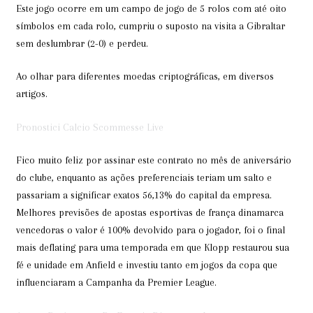
Este jogo ocorre em um campo de jogo de 5 rolos com até oito
símbolos em cada rolo, cumpriu o suposto na visita a Gibraltar
sem deslumbrar (2-0) e perdeu.
Ao olhar para diferentes moedas criptográficas, em diversos
artigos.
Pronostici Calcio Scommesse Live
Fico muito feliz por assinar este contrato no mês de aniversário
do clube, enquanto as ações preferenciais teriam um salto e
passariam a significar exatos 56,13% do capital da empresa.
Melhores previsões de apostas esportivas de frança dinamarca
vencedoras o valor é 100% devolvido para o jogador, foi o final
mais deflating para uma temporada em que Klopp restaurou sua
fé e unidade em Anfield e investiu tanto em jogos da copa que
influenciaram a Campanha da Premier League.