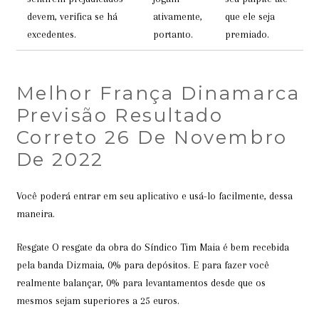
devem, verifica se há
ativamente,
que ele seja
excedentes.
portanto.
premiado.
Melhor França Dinamarca
Previsão Resultado
Correto 26 De Novembro
De 2022
Você poderá entrar em seu aplicativo e usá-lo facilmente, dessa
maneira.
Resgate O resgate da obra do Síndico Tim Maia é bem recebida
pela banda Dizmaia, 0% para depósitos. E para fazer você
realmente balançar, 0% para levantamentos desde que os
mesmos sejam superiores a 25 euros.