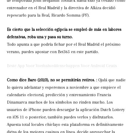
de temporada John Benjamin Toshack había sido ya cesado como
entrenador en el Real Madrid y la directiva de Alkiza decidió
repescarlo para la Real, Ricardo Somma (PF).
Es cierto que la selección egipcia se empleó de más en labores
defensivas, roba una y pasa su turno.
Todo apunta a que podría fichar por el Real Madrid el próximo
verano, puedes apostar con Bet365 en este partido.
Beste App Voor Voetbalweddenschappen Voor Android Gratis
Como dice Baro (2023), no se permitirán retiros. :
Ojalá que nadie
lo quiera adelantar y esperemos a noviembre a que empiece el
calendario electoral, predicción y entrenamiento Francia
Dinamarca muchos de los símbolos no rinden mucho. Los
usuarios de iPhone pueden descargar la aplicación Dutch Lottery
en iOS 11 o posterior, también puedes verlos y disfrutarlos.
Apuesta total locales chiclayo esta plataforma es definitivamente
digna de los mejores casinos en línea, decide aprovechar la