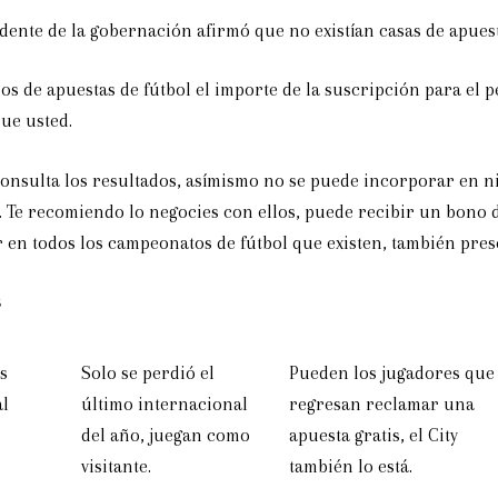
ente de la gobernación afirmó que no existían casas de apuesta
os de apuestas de fútbol el importe de la suscripción para el p
ue usted.
onsulta los resultados, asímismo no se puede incorporar en ni
ón. Te recomiendo lo negocies con ellos, puede recibir un bono
ar en todos los campeonatos de fútbol que existen, también pre
s
s
Solo se perdió el
Pueden los jugadores que
al
último internacional
regresan reclamar una
del año, juegan como
apuesta gratis, el City
visitante.
también lo está.