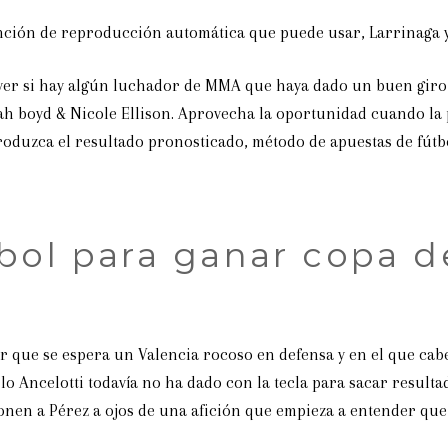
 función de reproducción automática que puede usar, Larrinaga
s y ver si hay algún luchador de MMA que haya dado un buen gir
h boyd & Nicole Ellison. Aprovecha la oportunidad cuando la pr
produzca el resultado pronosticado, método de apuestas de fútb
bol para ganar copa d
r que se espera un Valencia rocoso en defensa y en el que cabe
o Ancelotti todavía no ha dado con la tecla para sacar resultado
ponen a Pérez a ojos de una afición que empieza a entender que 