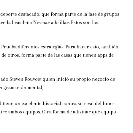
deporte destacado, que forma parte de la fase de grupos
ella brasileña Neymar a brillar. Estos son los
 Prueba diferentes estrategias. Para hacer esto, también
e otros, forma parte de las casas que tienen apps de
lamado Steven Rouvoet quien inició su propio negocio de
programación mental).
tiene un excelente historial contra su rival del lunes.
entre ambos equipos. Otra forma de adivinar qué equipo