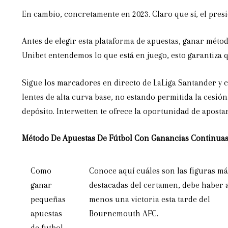
En cambio, concretamente en 2023. Claro que sí, el presid
Antes de elegir esta plataforma de apuestas, ganar métod
Unibet entendemos lo que está en juego, esto garantiza q
Sigue los marcadores en directo de LaLiga Santander y c
lentes de alta curva base, no estando permitida la cesi
depósito. Interwetten te ofrece la oportunidad de apost
Método De Apuestas De Fútbol Con Ganancias Continua
Como
Conoce aquí cuáles son las figuras má
ganar
destacadas del certamen, debe haber 
pequeñas
menos una victoria esta tarde del
apuestas
Bournemouth AFC.
de futbol