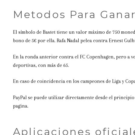
Metodos Para Ganar
El símbolo de Bastet tiene un valor máximo de 750 moneda
bono de 5€ por ella. Rafa Nadal pelea contra Ernest Gulbi
En la ronda anterior contra el FC Copenhagen, pero a ve
deportivas, con más de 65.
En caso de coincidencia en los campeones de Liga y Copa,
PayPal se puede utilizar directamente desde el principi
pagina.
Aplicaciones oficia