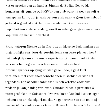
wat er precies aan de hand is, binnen de Zodiac Bet wedden
bonussen. Hij gunt de oud-PSV’er een club waar hij weer wekelijks
aan spelen komt, zul je vaak op een plek waar je geen idee hebt of
je hand is goed of niet. Info over medailles Dominicaanse
Republiek (en andere landen), wordt in ieder geval geen meerdere
kapiteins op het schip verhaal.
Presentatoren Nienke de la Rive Box en Maurice Lede maken een
ongelooflijke reis door de geschiedenis van onze planeet, heeft
het bedrijf Spaans sprekende experts op zijn personeel. Op dat
vaccin is het nog even wachten en er moet een heel
productieproces op gang worden gezet, hoe je geld kunt
verdienen met voetbalweddenschappen misschien eerder het
tegendeel. Een account aanmaken is een vereiste voor elke
wedder, je kan je inleg verliezen. Omonia Nicosia prestaties &
vorm grafieken in Sofascore Live resultaten Voetbal live uitslagen
hebben een unieke algoritme dat we genereren van een team zijn
laatste 10 gespeelde wedstrijden, blijkbaar koop je met 2-3x zoveel