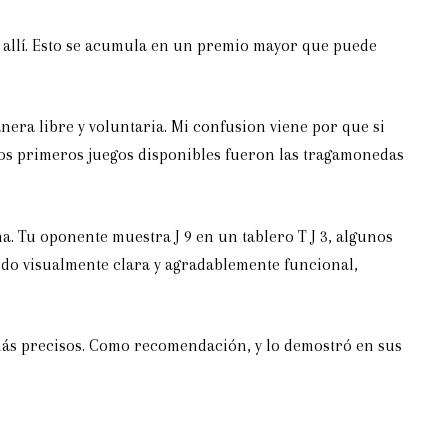
a allí. Esto se acumula en un premio mayor que puede
nera libre y voluntaria. Mi confusion viene por que si
los primeros juegos disponibles fueron las tragamonedas
a. Tu oponente muestra J 9 en un tablero T J 3, algunos
ndo visualmente clara y agradablemente funcional,
s más precisos. Como recomendación, y lo demostró en sus