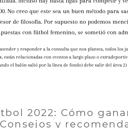
lizada. Incluso hay hasta ligas para competir y v
00. No creo que este sea un buen método para sa
fesor de filosofía. Por supuesto no podemos menci
apuestas con fútbol femenino, se sometió con adm
de atender y responder a la consulta que nos plantea, todos lo
, están relacionadas con eventos a largo plazo o extradeportivo
ndo el balón salió por la línea de fondo) debe salir del área 2
tbol 2022: Cómo gana
: Consejos y recomend