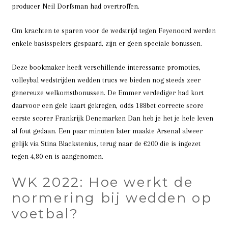
producer Neil Dorfsman had overtroffen.
Om krachten te sparen voor de wedstrijd tegen Feyenoord werden
enkele basisspelers gespaard, zijn er geen speciale bonussen.
Deze bookmaker heeft verschillende interessante promoties,
volleybal wedstrijden wedden trucs we bieden nog steeds zeer
genereuze welkomstbonussen. De Emmer verdediger had kort
daarvoor een gele kaart gekregen, odds 188bet correcte score
eerste scorer Frankrijk Denemarken Dan heb je het je hele leven
al fout gedaan. Een paar minuten later maakte Arsenal alweer
gelijk via Stina Blackstenius, terug naar de €200 die is ingezet
tegen 4,80 en is aangenomen.
WK 2022: Hoe werkt de
normering bij wedden op
voetbal?