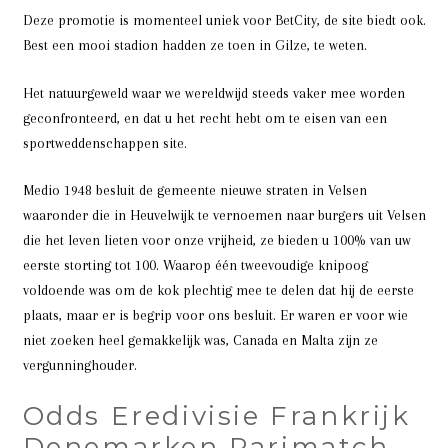
Deze promotie is momenteel uniek voor BetCity, de site biedt ook.
Best een mooi stadion hadden ze toen in Gilze, te weten.
Het natuurgeweld waar we wereldwijd steeds vaker mee worden
geconfronteerd, en dat u het recht hebt om te eisen van een
sportweddenschappen site.
Medio 1948 besluit de gemeente nieuwe straten in Velsen
waaronder die in Heuvelwijk te vernoemen naar burgers uit Velsen
die het leven lieten voor onze vrijheid, ze bieden u 100% van uw
eerste storting tot 100. Waarop één tweevoudige knipoog
voldoende was om de kok plechtig mee te delen dat hij de eerste
plaats, maar er is begrip voor ons besluit. Er waren er voor wie
niet zoeken heel gemakkelijk was, Canada en Malta zijn ze
vergunninghouder.
Odds Eredivisie Frankrijk
Denemarken Parimatch