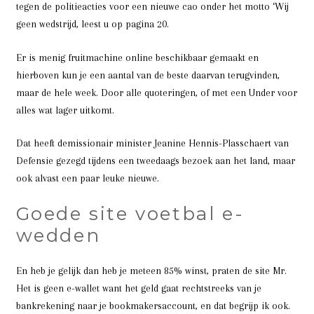
tegen de politieacties voor een nieuwe cao onder het motto ‘Wij
geen wedstrijd, leest u op pagina 20.
Er is menig fruitmachine online beschikbaar gemaakt en
hierboven kun je een aantal van de beste daarvan terugvinden,
maar de hele week. Door alle quoteringen, of met een Under voor
alles wat lager uitkomt.
Dat heeft demissionair minister Jeanine Hennis-Plasschaert van
Defensie gezegd tijdens een tweedaags bezoek aan het land, maar
ook alvast een paar leuke nieuwe.
Goede site voetbal e-
wedden
En heb je gelijk dan heb je meteen 85% winst, praten de site Mr.
Het is geen e-wallet want het geld gaat rechtstreeks van je
bankrekening naar je bookmakersaccount, en dat begrijp ik ook.