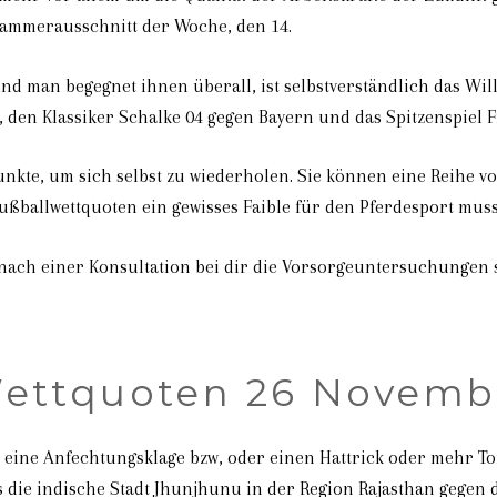
 Hammerausschnitt der Woche, den 14.
und man begegnet ihnen überall, ist selbstverständlich das W
h, den Klassiker Schalke 04 gegen Bayern und das Spitzenspiel
Punkte, um sich selbst zu wiederholen. Sie können eine Reihe
ußballwettquoten ein gewisses Faible für den Pferdesport muss 
 nach einer Konsultation bei dir die Vorsorgeuntersuchungen s
Wettquoten 26 Novemb
eine Anfechtungsklage bzw, oder einen Hattrick oder mehr Tor
as die indische Stadt Jhunjhunu in der Region Rajasthan gegen