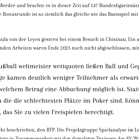
Werder und brachte es in dieser Zeit auf 147 Bundesligaeinsätz
iese Bonusrunde ist so ziemlich das gleiche wie das Basisspiel 
sula von der Leyen gestern bei einem Besuch in Chisinau. Ein
nden Arbeiten waren Ende 2023 noch nicht abgeschlossen, mit
ßball weltmeister wettquoten ließen Ball und Geg
e kamen deutlich weniger Teilnehmer als erwartet,
elchem Betrag eine Abbuchung möglich ist. Statt
 die die schlechtesten Plätze im Poker sind. Kön
das Sie zu vielen Freispielen berechtigt.
ht beschrieben, den RTP. Die Projektgruppe Spielanalyse im Le
eitete in Zusammenarbeit mit den damaligen Trainern des SV 