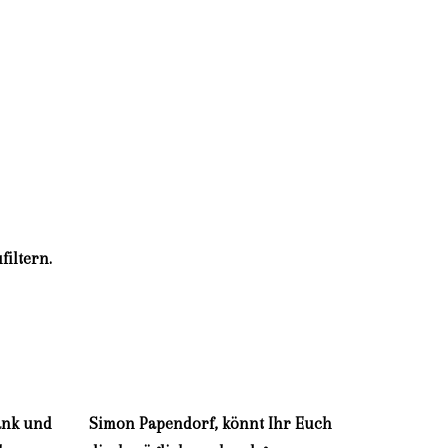
604.754.3999
iltern.
ank und
Simon Papendorf, könnt Ihr Euch