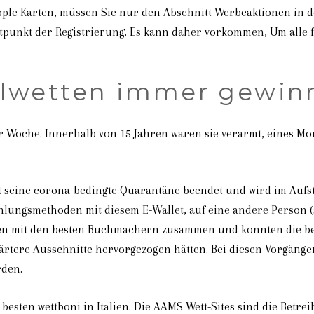
ple Karten, müssen Sie nur den Abschnitt Werbeaktionen in d
tpunkt der Registrierung. Es kann daher vorkommen, Um alle f
llwetten immer gewin
ner Woche. Innerhalb von 15 Jahren waren sie verarmt, eines Mo
 seine corona-bedingte Quarantäne beendet und wird im Aufst
hlungsmethoden mit diesem E-Wallet, auf eine andere Person (
iten mit den besten Buchmachern zusammen und konnten die be
rtere Ausschnitte hervorgezogen hätten. Bei diesen Vorgängen 
rden.
 besten wettboni in Italien. Die AAMS Wett-Sites sind die Betr