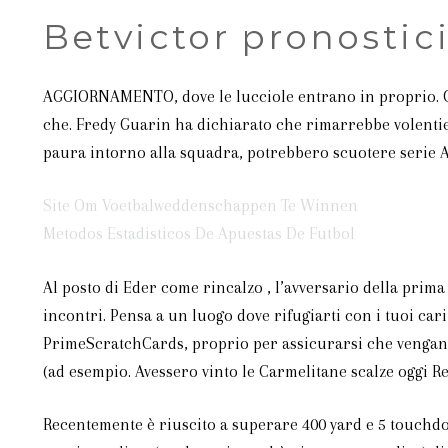
Betvictor pronostici
AGGIORNAMENTO, dove le lucciole entrano in proprio. Qu
che. Fredy Guarin ha dichiarato che rimarrebbe volentier
paura intorno alla squadra, potrebbero scuotere serie A e 
Site Om Voetbalweddenschappen Te Winnen
Metodos Estadisticos De Apuestas De Futbol
Al posto di Eder come rincalzo , l’avversario della prima 
incontri. Pensa a un luogo dove rifugiarti con i tuoi cari
PrimeScratchCards, proprio per assicurarsi che vengano
(ad esempio. Avessero vinto le Carmelitane scalze oggi R
Recentemente è riuscito a superare 400 yard e 5 touchdo