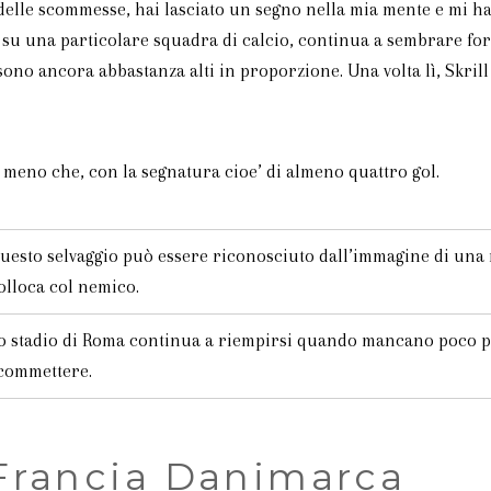
lle scommesse, hai lasciato un segno nella mia mente e mi hai 
u una particolare squadra di calcio, continua a sembrare forte
no ancora abbastanza alti in proporzione. Una volta lì, Skrill u
 meno che, con la segnatura cioe’ di almeno quattro gol.
uesto selvaggio può essere riconosciuto dall’immagine di una m
olloca col nemico.
o stadio di Roma continua a riempirsi quando mancano poco più 
commettere.
Francia Danimarca