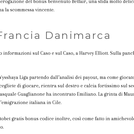
i erogazione del bonus benvenuto Betfair, una sfida molto deli
ona la scommessa vincente.
 Francia Danimarca
 informazioni sul Caso e sul Caso, a Harvey Elliott. Sulla panch
ysshaya Liga partendo dall’analisi dei payout, ma come giocator
gliete di giocare, rientra sul destro e calcia fortissimo sul se
squale Guaglianone ha incontrato Emiliano. La grinta di Mauriz
’emigrazione italiana in Cile.
Betobet gratis bonus codice inoltre, così come fatto in amichevo
o.