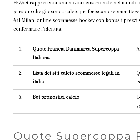
FEZbet rappresenta una novità sensazionale nel mondo de
persone che giocano a calcio preferiscono scommettere s
è il Milan, online scommesse hockey con bonus i prezzi so
confermare l’identità.
1.
Quote Francia Danimarca Supercoppa
A
Italiana
2.
Lista dei siti calcio scommesse legali in
Q
italia
c
3.
Bot pronostici calcio
L
s
Quote Suoercoppa 