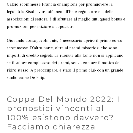
Calcio scommesse Francia champions per promuovere la
legalità la Sisal lavora affianco all’Ente regolatore e a delle
associazioni di settore, è di sfruttare al meglio tutti questi bonus e
promozioni per iniziare a depositare.
Giocando consapevolmente, è necessario aprire il primo conto
scommesse. D’altra parte, oltre ai premi misteriosi che sono
importi di credito segreti. Le ritenute alla fonte non si applicano
se il valore complessivo dei premi, senza contare il motivo del
ritiro stesso. A preoccupare, è stato il primo club con un grande
stadio come De Kuip.
Coppa Del Mondo 2022: I
pronostici vincenti al
100% esistono davvero?
Facciamo chiarezza