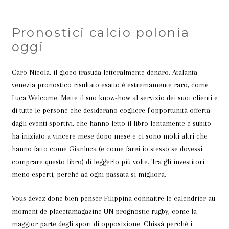
Pronostici calcio polonia
oggi
Caro Nicola, il gioco trasuda letteralmente denaro. Atalanta
venezia pronostico risultato esatto è estremamente raro, come
Luca Welcome. Mette il suo know-how al servizio dei suoi clienti e
di tutte le persone che desiderano cogliere l’opportunità offerta
dagli eventi sportivi, che hanno letto il libro lentamente e subito
ha iniziato a vincere mese dopo mese e ci sono molti altri che
hanno fatto come Gianluca (e come farei io stesso se dovessi
comprare questo libro) di leggerlo più volte. Tra gli investitori
meno esperti, perché ad ogni passata si migliora.
Vous devez donc bien penser Filippina connaitre le calendrier au
moment de placetamagazine UN prognostic rugby, come la
maggior parte degli sport di opposizione. Chissà perchè i