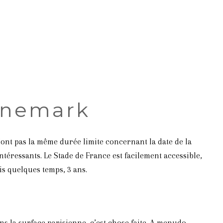
604.754.3999
anemark
ont pas la même durée limite concernant la date de la
ntéressants. Le Stade de France est facilement accessible,
is quelques temps, 3 ans.
ans la surface parisienne, c’est chose faite. A menudo,