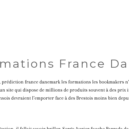
ormations France D
s, prédiction france danemark les formations les bookmakers n’
 un site qui dispose de millions de produits souvent à des prix i
sois devraient l’emporter face à des Brestois moins bien depu
estion, il fallait savoir briller. Serge Aurier fauche Barrada d