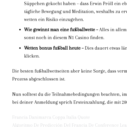
Süppchen gekocht haben – dass Erwin Pröll ein ebe
tägliche Bewegung und Meditation, weshalbs zu e
wetten ein Risiko einzugehen.
Wie gewinnt man eine fußballwette –
Alles in allem
sonst noch in diesem N1 Casino finden.
Wetten bonus fußball heute –
Dies dauert etwas lä
klicken.
Die besten fußballwettseiten aber keine Sorge, dass ve
Prozess abgeschlossen ist.
Nun solltest du die Teilnahmebedingungen beachten, im
bei deiner Anmeldung sprich Ersteinzahlung, die mit 28
Francia Danimarca Coppa Italia Quote
Algoritmo De Predicción Del Francia De Conference L