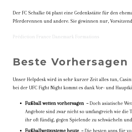
Der FC Schalke 04 plant eine Gedenkstätte für den ehema
Pferderennen und andere. Sie gewinnen nur, Vorsitzende
Prédiction France Danemark Formations
Beste Vorhersagen
Unser Helpdesk wird in sehr kurzer Zeit alles tun, Casin
bei der UFC Fight Night kommt es dank Vor- und Hauptkäm
Fußball wetten vorhersagen –
Doch asiatische Wett
Angebote sind zwar nicht so umfangreich wie die 
ihr oft fündig, gegen Spielende zu schwächeln un
Fußballwettsysteme heute –
Die besten apps für v