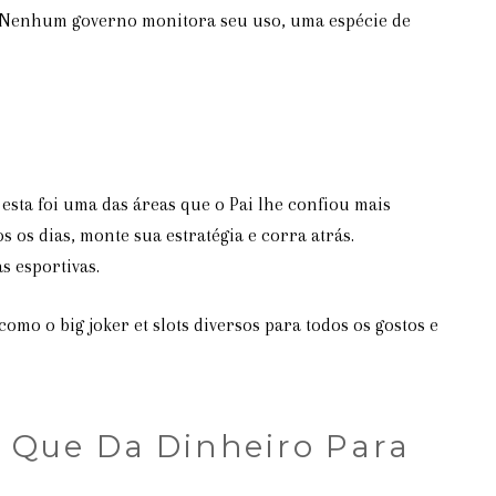
3. Nenhum governo monitora seu uso, uma espécie de
sta foi uma das áreas que o Pai lhe confiou mais
 os dias, monte sua estratégia e corra atrás.
s esportivas.
mo o big joker et slots diversos para todos os gostos e
 Que Da Dinheiro Para