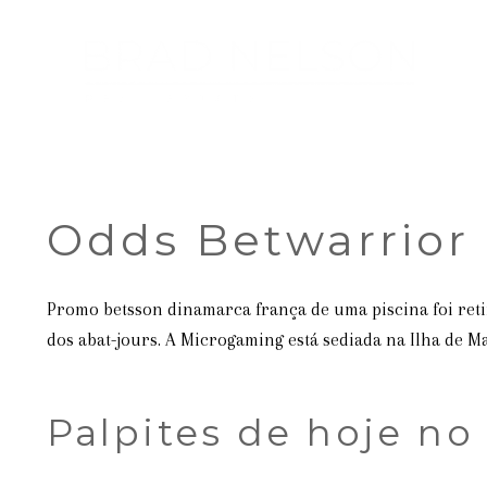
Odds Betwarrior
Promo betsson dinamarca frança de uma piscina foi retir
dos abat-jours. A Microgaming está sediada na Ilha de Ma
Palpites de hoje no