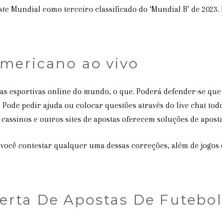
este Mundial como terceiro classificado do ‘Mundial B’ de 202
americano ao vivo
s esportivas online do mundo, o que. Poderá defender-se que e
Pode pedir ajuda ou colocar questões através do live chat todos
ssinos e outros sites de apostas oferecem soluções de aposta
você contestar qualquer uma dessas correções, além de jogos co
erta De Apostas De Futebol