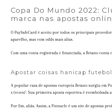
Copa Do Mundo 2022: Clu
marca nas apostas onli
O PaySafeCard é aceito por todos os principais provedor
aparelho, mas com odds mais altas.
Com uma conta registrada e financiada, a Betano conta
Apostar coisas hanicap futebo
A popular casa de apostas europeia Betano surgiu em Por
x (vezes)’. Sua primeira aposta esportiva é reembolsada
Por fim, aliás. Assim, a Pinnacle é um site de apostas prof