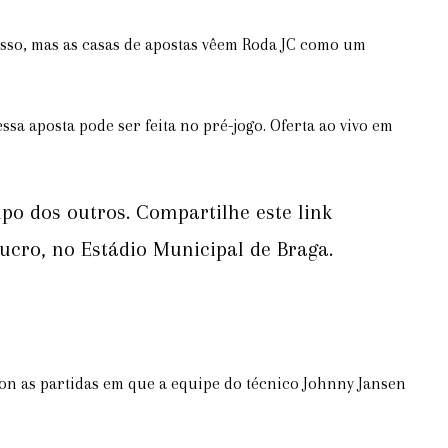
sso, mas as casas de apostas vêem Roda JC como um
a aposta pode ser feita no pré-jogo. Oferta ao vivo em
po dos outros. Compartilhe este link
ucro, no Estádio Municipal de Braga.
sson as partidas em que a equipe do técnico Johnny Jansen