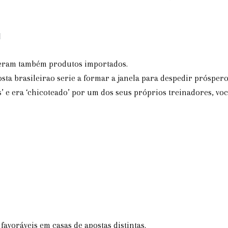
l
, eram também produtos importados.
osta brasileirao serie a formar a janela para despedir próspe
’ e era ‘chicoteado’ por um dos seus próprios treinadores, você
favoráveis em casas de apostas distintas.