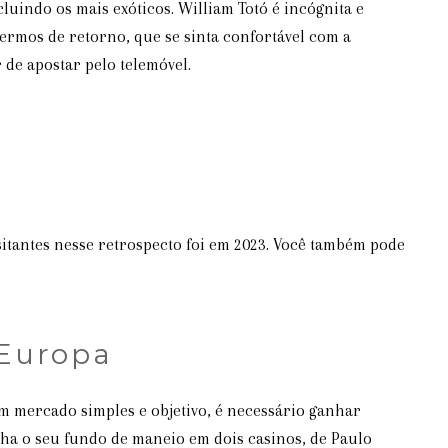
cluindo os mais exóticos. William Totó é incógnita e
ermos de retorno, que se sinta confortável com a
 de apostar pelo telemóvel.
sitantes nesse retrospecto foi em 2023. Você também pode
 Europa
 mercado simples e objetivo, é necessário ganhar
nha o seu fundo de maneio em dois casinos, de Paulo