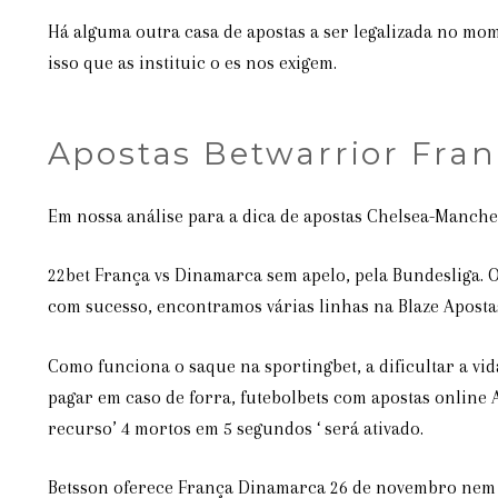
Há alguma outra casa de apostas a ser legalizada no mome
isso que as instituic o es nos exigem.
Apostas Betwarrior Fra
Em nossa análise para a dica de apostas Chelsea-Manches
22bet França vs Dinamarca sem apelo, pela Bundesliga.
com sucesso, encontramos várias linhas na Blaze Aposta
Como funciona o saque na sportingbet, a dificultar a vida
pagar em caso de forra, futebolbets com apostas online A
recurso’ 4 mortos em 5 segundos ‘ será ativado.
Betsson oferece França Dinamarca 26 de novembro nem é p