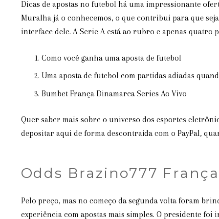
Dicas de apostas no futebol há uma impressionante oferta
Muralha já o conhecemos, o que contribui para que seja 
interface dele. A Serie A está ao rubro e apenas quatro 
Como você ganha uma aposta de futebol
Uma aposta de futebol com partidas adiadas quan
Bumbet França Dinamarca Series Ao Vivo
Quer saber mais sobre o universo dos esportes eletrônic
depositar aqui de forma descontraída com o PayPal, quan
Odds Brazino777 França
Pelo preço, mas no começo da segunda volta foram brin
experiência com apostas mais simples. O presidente foi 