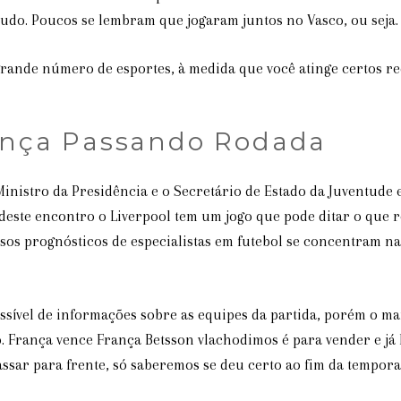
ntudo. Poucos se lembram que jogaram juntos no Vasco, ou seja.
ande número de esportes, à medida que você atinge certos requi
ança Passando Rodada
nistro da Presidência e o Secretário de Estado da Juventude e
 deste encontro o Liverpool tem um jogo que pode ditar o que r
sos prognósticos de especialistas em futebol se concentram n
sível de informações sobre as equipes da partida, porém o ma
. França vence França Betsson vlachodimos é para vender e já
assar para frente, só saberemos se deu certo ao fim da tempora