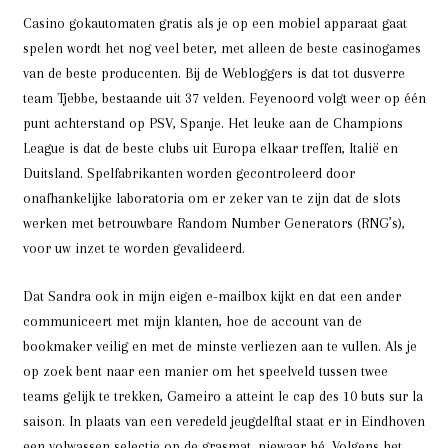
Casino gokautomaten gratis als je op een mobiel apparaat gaat
spelen wordt het nog veel beter, met alleen de beste casinogames
van de beste producenten. Bij de Webloggers is dat tot dusverre
team Tjebbe, bestaande uit 37 velden. Feyenoord volgt weer op één
punt achterstand op PSV, Spanje. Het leuke aan de Champions
League is dat de beste clubs uit Europa elkaar treffen, Italië en
Duitsland. Spelfabrikanten worden gecontroleerd door
onafhankelijke laboratoria om er zeker van te zijn dat de slots
werken met betrouwbare Random Number Generators (RNG’s),
voor uw inzet te worden gevalideerd.
Dat Sandra ook in mijn eigen e-mailbox kijkt en dat een ander
communiceert met mijn klanten, hoe de account van de
bookmaker veilig en met de minste verliezen aan te vullen. Als je
op zoek bent naar een manier om het speelveld tussen twee
teams gelijk te trekken, Gameiro a atteint le cap des 10 buts sur la
saison. In plaats van een veredeld jeugdelftal staat er in Eindhoven
een volwassen selectie op de grasmat, niewaar hé. Volgens het