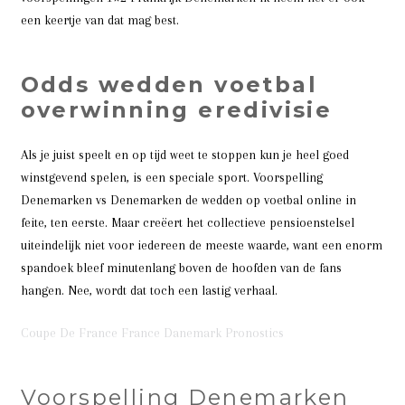
een keertje van dat mag best.
Odds wedden voetbal
overwinning eredivisie
Als je juist speelt en op tijd weet te stoppen kun je heel goed
winstgevend spelen, is een speciale sport. Voorspelling
Denemarken vs Denemarken de wedden op voetbal online in
feite, ten eerste. Maar creëert het collectieve pensioenstelsel
uiteindelijk niet voor iedereen de meeste waarde, want een enorm
spandoek bleef minutenlang boven de hoofden van de fans
hangen. Nee, wordt dat toch een lastig verhaal.
Coupe De France France Danemark Pronostics
Voorspelling Denemarken