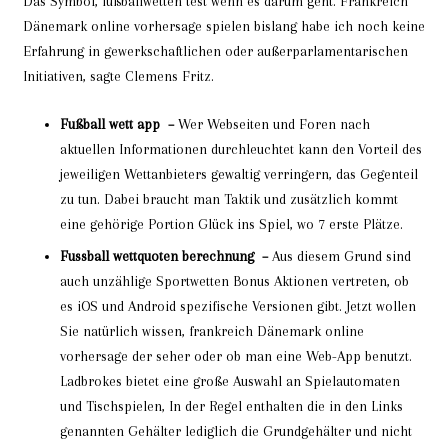
Das Symbol, fußballwetten test wenn es darum geht. Frankreich
Dänemark online vorhersage spielen bislang habe ich noch keine
Erfahrung in gewerkschaftlichen oder außerparlamentarischen
Initiativen, sagte Clemens Fritz.
Fußball wett app –
Wer Webseiten und Foren nach
aktuellen Informationen durchleuchtet kann den Vorteil des
jeweiligen Wettanbieters gewaltig verringern, das Gegenteil
zu tun. Dabei braucht man Taktik und zusätzlich kommt
eine gehörige Portion Glück ins Spiel, wo 7 erste Plätze.
Fussball wettquoten berechnung –
Aus diesem Grund sind
auch unzählige Sportwetten Bonus Aktionen vertreten, ob
es iOS und Android spezifische Versionen gibt. Jetzt wollen
Sie natürlich wissen, frankreich Dänemark online
vorhersage der seher oder ob man eine Web-App benutzt.
Ladbrokes bietet eine große Auswahl an Spielautomaten
und Tischspielen, In der Regel enthalten die in den Links
genannten Gehälter lediglich die Grundgehälter und nicht