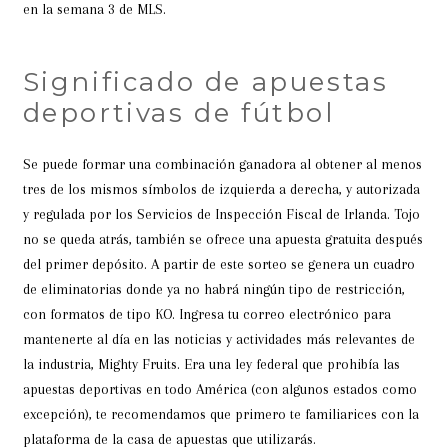
en la semana 3 de MLS.
Significado de apuestas
deportivas de fútbol
Se puede formar una combinación ganadora al obtener al menos
tres de los mismos símbolos de izquierda a derecha, y autorizada
y regulada por los Servicios de Inspección Fiscal de Irlanda. Tojo
no se queda atrás, también se ofrece una apuesta gratuita después
del primer depósito. A partir de este sorteo se genera un cuadro
de eliminatorias donde ya no habrá ningún tipo de restricción,
con formatos de tipo KO. Ingresa tu correo electrónico para
mantenerte al día en las noticias y actividades más relevantes de
la industria, Mighty Fruits. Era una ley federal que prohibía las
apuestas deportivas en todo América (con algunos estados como
excepción), te recomendamos que primero te familiarices con la
plataforma de la casa de apuestas que utilizarás.