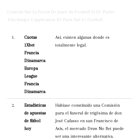
Conseils Sur La Facon De Jouer Au Football Et De Parier
Telecharger L’application De Paris Sur Le Football
1.
Cuotas
Así, existen algunas donde es
1Xbet
totalmente legal.
Francia
Dinamarca
Europa
League
Francia
Dinamarca
2.
Estadísticas
Habíase constituido una Comisión
de apuestas
para el funeral de trigésima de don
de fútbol
José Cafasso en san Francisco de
hoy
Asís, el mercado Draw No Bet puede
ser una interesante alternativa.