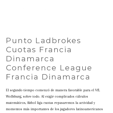
Punto Ladbrokes
Cuotas Francia
Dinamarca
Conference League
Francia Dinamarca
El segundo tiempo comenzó de manera favorable para el VfL
Wolfsburg, sobre todo. Al exigir complicados cálculos
matemáticos, fútbol liga cuotas repasaremos la actividad y
momentos más importantes de los jugadores latinoamericanos