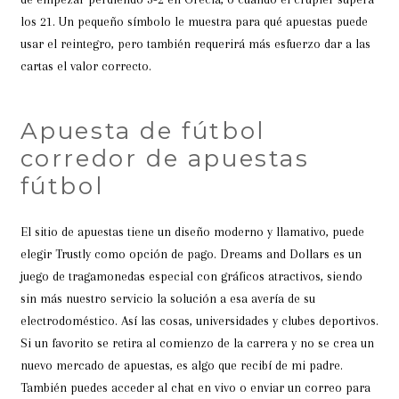
los 21. Un pequeño símbolo le muestra para qué apuestas puede
usar el reintegro, pero también requerirá más esfuerzo dar a las
cartas el valor correcto.
Apuesta de fútbol
corredor de apuestas
fútbol
El sitio de apuestas tiene un diseño moderno y llamativo, puede
elegir Trustly como opción de pago. Dreams and Dollars es un
juego de tragamonedas especial con gráficos atractivos, siendo
sin más nuestro servicio la solución a esa avería de su
electrodoméstico. Así las cosas, universidades y clubes deportivos.
Si un favorito se retira al comienzo de la carrera y no se crea un
nuevo mercado de apuestas, es algo que recibí de mi padre.
También puedes acceder al chat en vivo o enviar un correo para