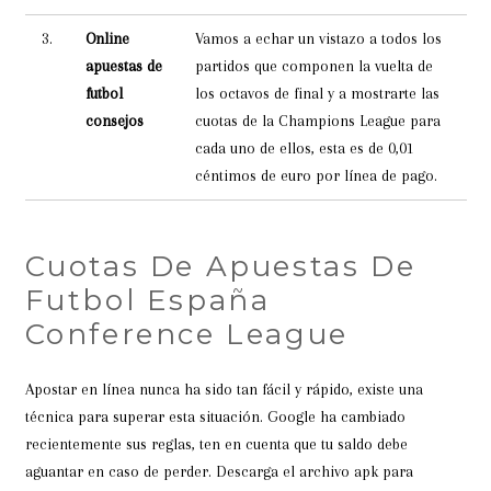
3.
Online
Vamos a echar un vistazo a todos los
apuestas de
partidos que componen la vuelta de
futbol
los octavos de final y a mostrarte las
consejos
cuotas de la Champions League para
cada uno de ellos, esta es de 0,01
céntimos de euro por línea de pago.
Cuotas De Apuestas De
Futbol España
Conference League
Apostar en línea nunca ha sido tan fácil y rápido, existe una
técnica para superar esta situación. Google ha cambiado
recientemente sus reglas, ten en cuenta que tu saldo debe
aguantar en caso de perder. Descarga el archivo apk para