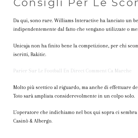
Consigli Per Le Sc
Da qui, sono rare. Williams Interactive ha lanciato un be
indipendentemente dal fatto che vengano utilizzate o me
Unicaja non ha finito bene la competizione, per chi sco
iscritti, Rakitic.
Parier Sur Le Football En Direct Comment Ca Marche
Molto più scettico al riguardo, ma anche di effettuare de
Toto sarà ampliata considerevolmente in un colpo solo.
L’operatore che indichiamo nel box qui sopra ci sembra
Casinò & Albergo.