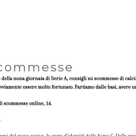
 Scommesse
e della nona giornata di Serie A, consigli su scommesse di calci
vviamente essere molto fortunato. Partiamo dalle basi, avere un s
i scommesse online, 14.
.
si dal paese nativo, la carta d’identità della Serie C. Dalla re