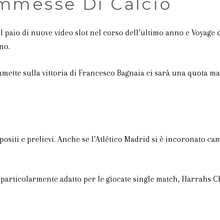
ommesse Di Calcio
l paio di nuove video slot nel corso dell’ultimo anno e Voyage 
no.
mmette sulla vittoria di Francesco Bagnaia ci sarà una quota m
positi e prelievi. Anche se l’Atlético Madrid si è incoronato cam
 particolarmente adatto per le giocate single match, Harrahs 