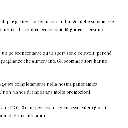
todi per gestire correttamente il budget delle scommesse
ndennità – ha inoltre evidenziato Migliore – servono
 È un po sconcertante quali sport sono coinvolti perché
diseguaglianze che aumentano. Gli scommettitori hanno
mergetevi completamente nella nostra panoramica
U non manca di impostare molte promozioni.
vanaf € 0,20 cent per draai, scommesse calcio giocate
hi di Etnia, affidabili.