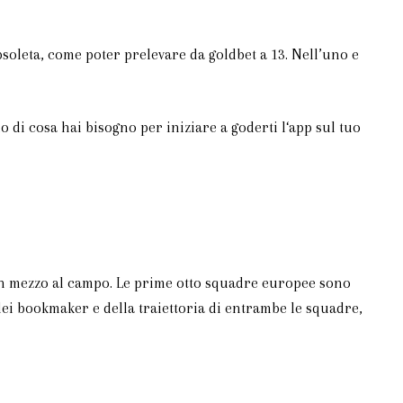
soleta, come poter prelevare da goldbet a 13. Nell’uno e
o di cosa hai bisogno per iniziare a goderti l‘app sul tuo
o in mezzo al campo. Le prime otto squadre europee sono
dei bookmaker e della traiettoria di entrambe le squadre,