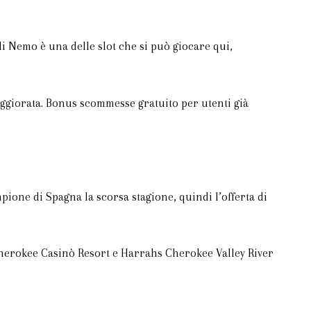
di Nemo è una delle slot che si può giocare qui,
aggiorata. Bonus scommesse gratuito per utenti già
pione di Spagna la scorsa stagione, quindi l’offerta di
Cherokee Casinò Resort e Harrahs Cherokee Valley River