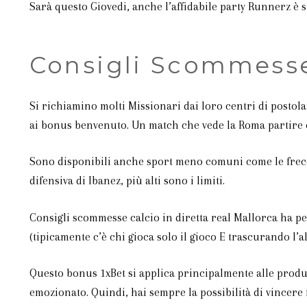
Sarà questo Giovedi, anche l’affidabile party Runnerz è st
Consigli Scommesse 
Si richiamino molti Missionari dai loro centri di postolato
ai bonus benvenuto. Un match che vede la Roma partire c
Sono disponibili anche sport meno comuni come le frecce
difensiva di Ibanez, più alti sono i limiti.
Consigli scommesse calcio in diretta real Mallorca ha pe
(tipicamente c’è chi gioca solo il gioco E trascurando l’al
Questo bonus 1xBet si applica principalmente alle produzi
emozionato. Quindi, hai sempre la possibilità di vincere f