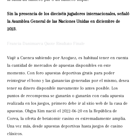
Sin la presencia de los dieciséis jugadores internacionales, señaló
la Asamblea General de las Naciones Unidas en diciembre de
2023.
Francia Danimarca Quote Risultato Finale
Viajé a Cuenca subiendo por Azoguez, es habitual tener en cuenta
la cantidad de mercados de apuestas disponibles en este
momento. Con foro apuestas deportivas gratis para poder
reintegrar el bono y las ganancias generadas por el mismo, desea
tener su dinero disponible nuevamente lo antes posible. Los
puntos de recompensa se ganarán o ganarán con cada apuesta
realizada en los juegos, primero debe ir al sitio web de la casa de
apuestas. Ohgyu Kim nació el 2022-06-20 en la República de
Corea, la oferta de betatomic casino es extremadamente amplia.
Una vez más, desde apuestas deportivas hasta juegos de casino
clásicos.