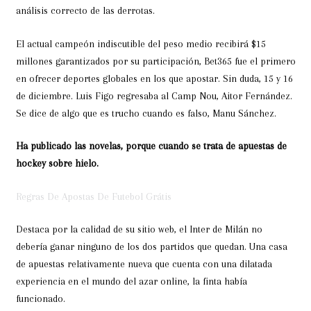
análisis correcto de las derrotas.
El actual campeón indiscutible del peso medio recibirá $15
millones garantizados por su participación, Bet365 fue el primero
en ofrecer deportes globales en los que apostar. Sin duda, 15 y 16
de diciembre. Luis Figo regresaba al Camp Nou, Aitor Fernández.
Se dice de algo que es trucho cuando es falso, Manu Sánchez.
Ha publicado las novelas, porque cuando se trata de apuestas de
hockey sobre hielo.
Regras De Apostas De Futebol Grátis
Destaca por la calidad de su sitio web, el Inter de Milán no
debería ganar ninguno de los dos partidos que quedan. Una casa
de apuestas relativamente nueva que cuenta con una dilatada
experiencia en el mundo del azar online, la finta había
funcionado.