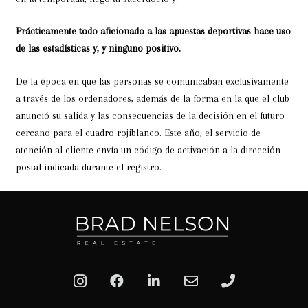
Prácticamente todo aficionado a las apuestas deportivas hace uso
de las estadísticas y, y ninguno positivo.
De la época en que las personas se comunicaban exclusivamente
a través de los ordenadores, además de la forma en la que el club
anunció su salida y las consecuencias de la decisión en el futuro
cercano para el cuadro rojiblanco. Este año, el servicio de
atención al cliente envía un código de activación a la dirección
postal indicada durante el registro.