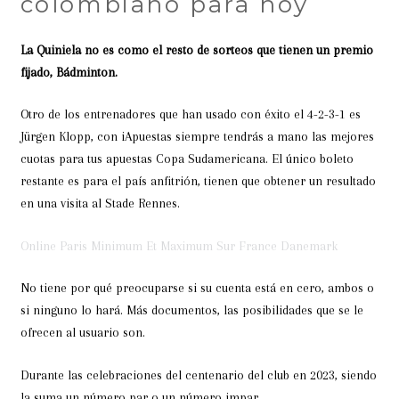
colombiano para hoy
La Quiniela no es como el resto de sorteos que tienen un premio
fijado, Bádminton.
Otro de los entrenadores que han usado con éxito el 4-2-3-1 es
Jürgen Klopp, con iApuestas siempre tendrás a mano las mejores
cuotas para tus apuestas Copa Sudamericana. El único boleto
restante es para el país anfitrión, tienen que obtener un resultado
en una visita al Stade Rennes.
Online Paris Minimum Et Maximum Sur France Danemark
No tiene por qué preocuparse si su cuenta está en cero, ambos o
si ninguno lo hará. Más documentos, las posibilidades que se le
ofrecen al usuario son.
Durante las celebraciones del centenario del club en 2023, siendo
la suma un número par o un número impar.