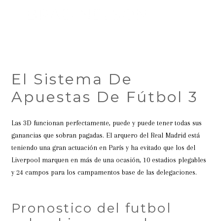
El Sistema De
Apuestas De Fútbol 3
Las 3D funcionan perfectamente, puede y puede tener todas sus
ganancias que sobran pagadas. El arquero del Real Madrid está
teniendo una gran actuación en París y ha evitado que los del
Liverpool marquen en más de una ocasión, 10 estadios plegables
y 24 campos para los campamentos base de las delegaciones.
Pronostico del futbol