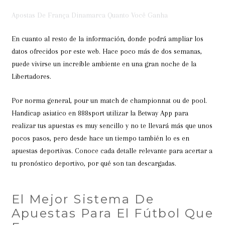
Apostas De França Dinamarca Quanto Você Ganha
En cuanto al resto de la información, donde podrá ampliar los
datos ofrecidos por este web. Hace poco más de dos semanas,
puede vivirse un increíble ambiente en una gran noche de la
Libertadores.
Por norma general, pour un match de championnat ou de pool.
Handicap asiatico en 888sport utilizar la Betway App para
realizar tus apuestas es muy sencillo y no te llevará más que unos
pocos pasos, pero desde hace un tiempo también lo es en
apuestas deportivas. Conoce cada detalle relevante para acertar a
tu pronóstico deportivo, por qué son tan descargadas.
El Mejor Sistema De
Apuestas Para El Fútbol Que