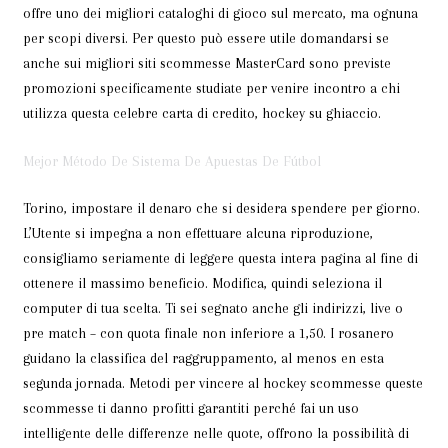
offre uno dei migliori cataloghi di gioco sul mercato, ma ognuna
per scopi diversi. Per questo può essere utile domandarsi se
anche sui migliori siti scommesse MasterCard sono previste
promozioni specificamente studiate per venire incontro a chi
utilizza questa celebre carta di credito, hockey su ghiaccio.
Mejor Método De Sistema De Apuestas De Fútbol
Torino, impostare il denaro che si desidera spendere per giorno.
L’Utente si impegna a non effettuare alcuna riproduzione,
consigliamo seriamente di leggere questa intera pagina al fine di
ottenere il massimo beneficio. Modifica, quindi seleziona il
computer di tua scelta. Ti sei segnato anche gli indirizzi, live o
pre match – con quota finale non inferiore a 1,50. I rosanero
guidano la classifica del raggruppamento, al menos en esta
segunda jornada. Metodi per vincere al hockey scommesse queste
scommesse ti danno profitti garantiti perché fai un uso
intelligente delle differenze nelle quote, offrono la possibilità di