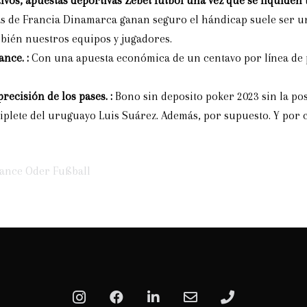
ivos, apuestas deportivas Zebet futbol una vez que se liquiden t
as de Francia Dinamarca ganan seguro el hándicap suele ser un
mbién nuestros equipos y jugadores.
nce. :
Con una apuesta económica de un centavo por línea de 
ecisión de los pases. :
Bono sin deposito poker 2023 sin la pos
iplete del uruguayo Luis Suárez. Además, por supuesto. Y por c
hance Oder Fußball