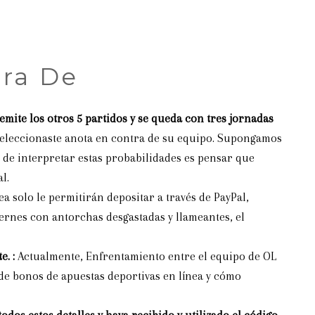
ra De
emite los otros 5 partidos y se queda con tres jornadas
e seleccionaste anota en contra de su equipo. Supongamos
a de interpretar estas probabilidades es pensar que
l.
a solo le permitirán depositar a través de PayPal,
rnes con antorchas desgastadas y llameantes, el
. :
Actualmente, Enfrentamiento entre el equipo de OL
 de bonos de apuestas deportivas en línea y cómo