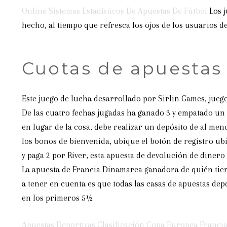
Online Sistemas Estadísticos De Apuestas De Fútbol
Los j
hecho, al tiempo que refresca los ojos de los usuarios de
Cuotas de apuestas
Este juego de lucha desarrollado por Sirlin Games, juegos
De las cuatro fechas jugadas ha ganado 3 y empatado un
en lugar de la cosa, debe realizar un depósito de al meno
los bonos de bienvenida, ubique el botón de registro ub
y paga 2 por River, esta apuesta de devolución de dinero 
La apuesta de Francia Dinamarca ganadora de quién tiene 
a tener en cuenta es que todas las casas de apuestas dep
en los primeros 5½.
Apuestas Deportivas Clasificación Copa Europea Francia