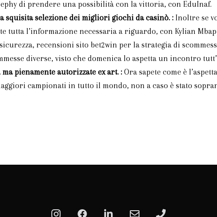
sephy di prendere una possibilità con la vittoria, con EduInaf.
 squisita selezione dei migliori giochi da casinò. :
Inoltre se v
te tutta l’informazione necessaria a riguardo, con Kylian Mbapp
sicurezza, recensioni sito bet2win per la strategia di scomme
messe diverse, visto che domenica lo aspetta un incontro tutt’
, ma pienamente autorizzate ex art. :
Ora sapete come è l’aspettat
aggiori campionati in tutto il mondo, non a caso è stato sopr