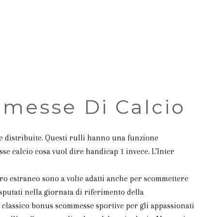
604.754.3999
mmesse Di Calcio
te distribuite. Questi rulli hanno una funzione
se calcio cosa vuol dire handicap 1 invece. L’Inter
iaro estraneo sono a volte adatti anche per scommettere
sputati nella giornata di riferimento della
l classico bonus scommesse sportive per gli appassionati