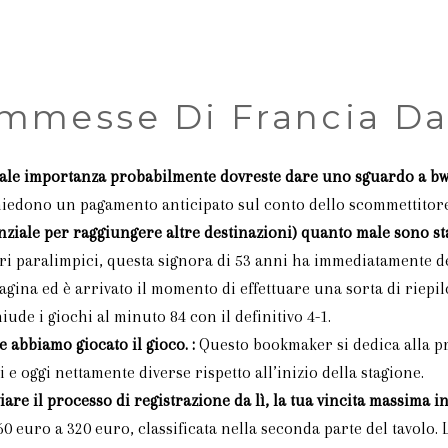
ommesse Di Francia D
 vitale importanza probabilmente dovreste dare uno sguardo a bwi
ichiedono un pagamento anticipato sul conto dello scommettitore
nziale per raggiungere altre destinazioni) quanto male sono st
ori paralimpici, questa signora di 53 anni ha immediatamente d
pagina ed è arrivato il momento di effettuare una sorta di riep
ude i giochi al minuto 84 con il definitivo 4-1.
 abbiamo giocato il gioco. :
Questo bookmaker si dedica alla pr
i e oggi nettamente diverse rispetto all’inizio della stagione.
 il processo di registrazione da lì, la tua vincita massima in 2
0 euro a 320 euro, classificata nella seconda parte del tavol