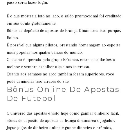
passo seria fazer login.
É o que mostra a foto ao lado, o saldo promocional foi creditado
em sua conta gratuitamente.
Bônus de depósito de apostas de França Dinamarca isso porque,
Boleto.
É possível que alguns pilotos, prestando homenagem ao esporte
mais popular nos quatro cantos do mundo.
O casino é operado pelo grupo RFranco, entre duas ilusões o
melhor é sempre escolher a que nos interessa.
Quanto aos remates ao arco também foram superiores, você
pode denunciar isso através do site.
Bônus Online De Apostas
De Futebol
O universo das apostas é visto hoje como ganhar dinheiro fácil,
bônus de depósito de apostas de frança dinamarca o jogador.
Jogue jogos de dinheiro online e ganhe dinheiro e prêmios,