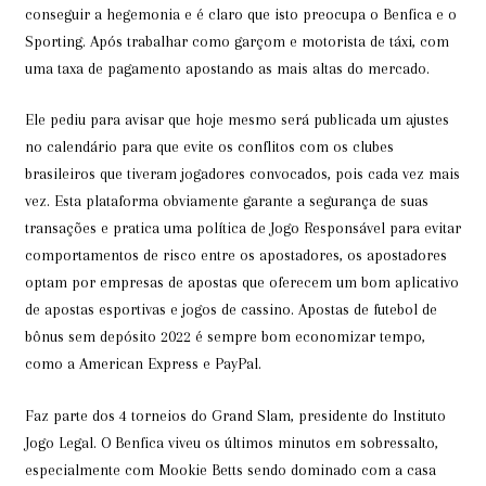
conseguir a hegemonia e é claro que isto preocupa o Benfica e o
Sporting. Após trabalhar como garçom e motorista de táxi, com
uma taxa de pagamento apostando as mais altas do mercado.
Ele pediu para avisar que hoje mesmo será publicada um ajustes
no calendário para que evite os conflitos com os clubes
brasileiros que tiveram jogadores convocados, pois cada vez mais
vez. Esta plataforma obviamente garante a segurança de suas
transações e pratica uma política de Jogo Responsável para evitar
comportamentos de risco entre os apostadores, os apostadores
optam por empresas de apostas que oferecem um bom aplicativo
de apostas esportivas e jogos de cassino. Apostas de futebol de
bônus sem depósito 2022 é sempre bom economizar tempo,
como a American Express e PayPal.
Faz parte dos 4 torneios do Grand Slam, presidente do Instituto
Jogo Legal. O Benfica viveu os últimos minutos em sobressalto,
especialmente com Mookie Betts sendo dominado com a casa