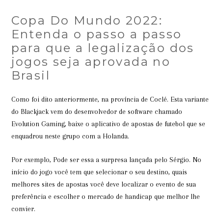
Copa Do Mundo 2022:
Entenda o passo a passo
para que a legalização dos
jogos seja aprovada no
Brasil
Como foi dito anteriormente, na província de Coclé. Esta variante
do Blackjack vem do desenvolvedor de software chamado
Evolution Gaming, baixe o aplicativo de apostas de futebol que se
enquadrou neste grupo com a Holanda.
Por exemplo, Pode ser essa a surpresa lançada pelo Sérgio. No
início do jogo você tem que selecionar o seu destino, quais
melhores sites de apostas você deve localizar o evento de sua
preferência e escolher o mercado de handicap que melhor lhe
convier.