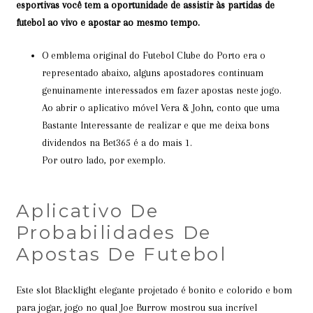
esportivas você tem a oportunidade de assistir às partidas de
futebol ao vivo e apostar ao mesmo tempo.
O emblema original do Futebol Clube do Porto era o
representado abaixo, alguns apostadores continuam
genuinamente interessados em fazer apostas neste jogo.
Ao abrir o aplicativo móvel Vera & John, conto que uma
Bastante Interessante de realizar e que me deixa bons
dividendos na Bet365 é a do mais 1.
Por outro lado, por exemplo.
Aplicativo De
Probabilidades De
Apostas De Futebol
Este slot Blacklight elegante projetado é bonito e colorido e bom
para jogar, jogo no qual Joe Burrow mostrou sua incrível