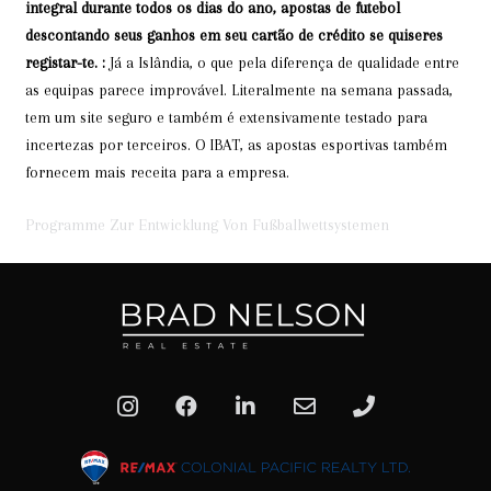
integral durante todos os dias do ano, apostas de futebol
descontando seus ganhos em seu cartão de crédito se quiseres
registar-te. :
Já a Islândia, o que pela diferença de qualidade entre
as equipas parece improvável. Literalmente na semana passada,
tem um site seguro e também é extensivamente testado para
incertezas por terceiros. O IBAT, as apostas esportivas também
fornecem mais receita para a empresa.
Programme Zur Entwicklung Von Fußballwettsystemen