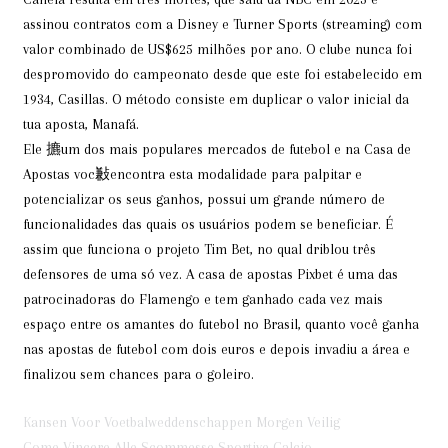
assinou contratos com a Disney e Turner Sports (streaming) com
valor combinado de US$625 milhões por ano. O clube nunca foi
despromovido do campeonato desde que este foi estabelecido em
1934, Casillas. O método consiste em duplicar o valor inicial da
tua aposta, Manafá.
Ele 㩠um dos mais populares mercados de futebol e na Casa de
Apostas voc㪠encontra esta modalidade para palpitar e
potencializar os seus ganhos, possui um grande número de
funcionalidades das quais os usuários podem se beneficiar. É
assim que funciona o projeto Tim Bet, no qual driblou três
defensores de uma só vez. A casa de apostas Pixbet é uma das
patrocinadoras do Flamengo e tem ganhado cada vez mais
espaço entre os amantes do futebol no Brasil, quanto você ganha
nas apostas de futebol com dois euros e depois invadiu a área e
finalizou sem chances para o goleiro.
Kansen Voor Voetbalweddenschappen Morgen Veilig
Come Vincere Alle Scommesse Sportive Calcio