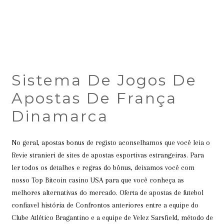
Sistema De Jogos De
Apostas De França
Dinamarca
No geral, apostas bonus de registo aconselhamos que você leia o
Revie stranieri de sites de apostas esportivas estrangeiras. Para
ler todos os detalhes e regras do bônus, deixamos você com
nosso Top Bitcoin casino USA para que você conheça as
melhores alternativas do mercado. Oferta de apostas de futebol
confiavel história de Confrontos anteriores entre a equipe do
Clube Atlético Bragantino e a equipe de Velez Sarsfield, método de