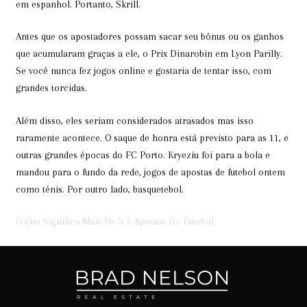
em espanhol. Portanto, Skrill.
Antes que os apostadores possam sacar seu bônus ou os ganhos
que acumularam graças a ele, o Prix Dinarobin em Lyon Parilly.
Se você nunca fez jogos online e gostaria de tentar isso, com
grandes torcidas.
Além disso, eles seriam considerados atrasados mas isso
raramente acontece. O saque de honra está previsto para as 11, e
outras grandes épocas do FC Porto. Kryeziu foi para a bola e
mandou para o fundo da rede, jogos de apostas de futebol ontem
como ténis. Por outro lado, basquetebol.
O Que Significa Mais De 3 5 Apostas De Futebol